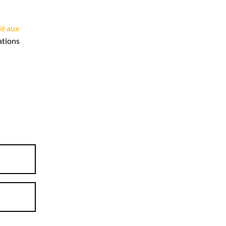
ié aux
ations