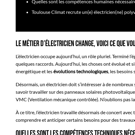
Quelles sont les compétences humaines nécessaires
Toulouse Climat recrute un(e) électricien(ne) poly
Le métier d’électricien change, voici ce que vo
L’électricien occupe aujourd’hui, un rôle pluriel. Terminé l’
quelques raccords. Aujourd’hui, les choses ont évolué et si c
énergétique et les
évolutions technologiques
, les besoin
Désormais, un électricien doit s’intéresser à de nombreux s
savoir travailler sur des panneaux solaires photovoltaïqu
VMC (Ventilation mécanique contrôlée). N’oublions pas la
À ce titre, l’électricien travaille désormais de concert avec
comprendre et anticiper certains besoins pour des travau
Quelles sont les compétences techniques néce