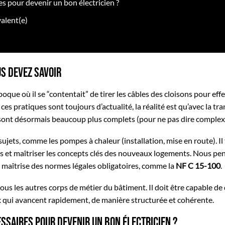
 pour devenir un bon électricien ?
valent(e)
us devez savoir
époque où il se “contentait” de tirer les câbles des cloisons pour eff
es pratiques sont toujours d’actualité, la réalité est qu’avec la tra
s sont désormais beaucoup plus complets (pour ne pas dire complex
ujets, comme les pompes à chaleur (installation, mise en route). Il 
es et maîtriser les concepts clés des nouveaux logements. Nous pe
 maîtrise des normes légales obligatoires, comme la
NF C 15-100
.
 tous les autres corps de métier du bâtiment. Il doit être capable de
x qui avancent rapidement, de manière structurée et cohérente.
ssaires pour devenir un bon électricien ?