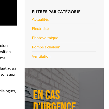
FILTRER PAR CATÉGORIE
Actualités
Electricité
Photovoltaïque
ectuer
Pompe à chaleur
nsition
Ventilation
es).
faut aussi
nsons aux
En cas
 dialoguer,
d'urgence