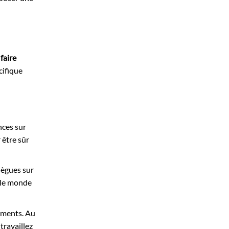
faire
cifique
nces sur
 être sûr
llègues sur
t le monde
gements. Au
travaillez