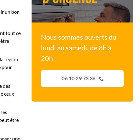
nir un bon
nt tout ce
Nous sommes ouverts du
 être
lundi au samedi, de 8h à
20h
la région
e pour
06 10 29 73 36
ce des
ue ceux
 les
peut être
roposer une