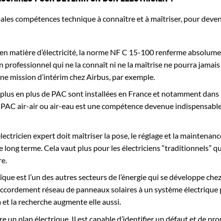
cipales compétences technique à connaître et à maîtriser, pour deve
 en matière d’électricité, la norme NF C 15-100 renferme absolume
n professionnel qui ne la connaît ni ne la maîtrise ne pourra jamais
ne mission d’intérim chez Airbus, par exemple.
 plus en plus de PAC sont installées en France et notamment dans 
e PAC air-air ou air-eau est une compétence devenue indispensabl
électricien expert doit maîtriser la pose, le réglage et la maintenan
long terme. Cela vaut plus pour les électriciens “traditionnels” q
re.
ïque est l’un des autres secteurs de l’énergie qui se développe chez
 raccordement réseau de panneaux solaires à un système électrique 
m et la recherche augmente elle aussi.
lire un plan électrique. Il est capable d’identifier un défaut et de p