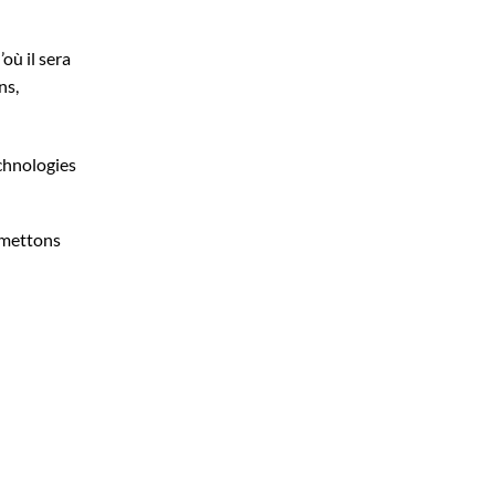
où il sera
ns,
echnologies
omettons