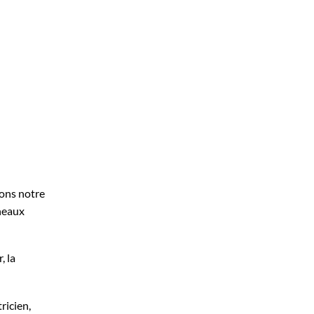
nons notre
nneaux
, la
ricien,