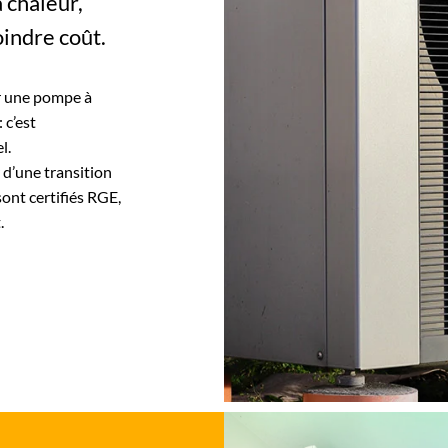
à chaleur,
indre coût.
er une pompe à
 c’est
l.
 d’une transition
ont certifiés RGE,
.