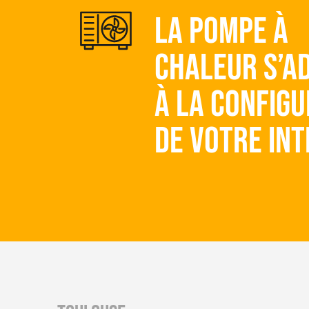
La pompe à
chaleur s’a
à la configu
de votre int