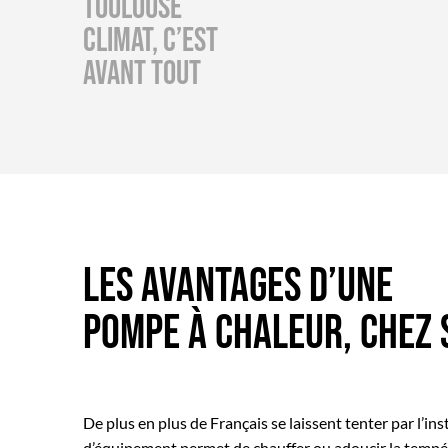
Toulouse
Climat, c’est
avant tout
Les avantages d’une
pompe à chaleur, chez 
De plus en plus de Français se laissent tenter par l’ins
d’équipement permet de chauffer ou adoucir la tempér