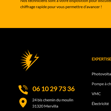
Nos techniciens sont à votre disposition pour discuter 
chiffrage rapide pour vous permettre d'avancer !
EXPERTISE
Photovolta
Pompe à ch
06 10 29 73 36
VMC
24 bis chemin du moulin
Électricité
31320 Mervilla