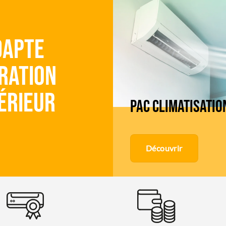
dapte
ration
érieur
PAC CLIMATISATIO
Découvrir