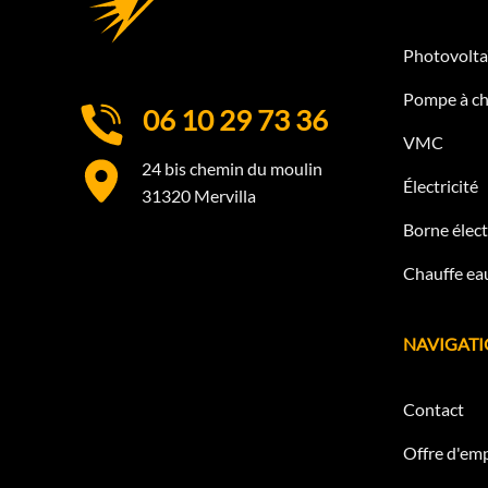
Photovolta
Pompe à ch
06 10 29 73 36
VMC
24 bis chemin du moulin
Électricité
31320 Mervilla
Borne élect
Chauffe eau
NAVIGAT
Contact
Offre d'emp