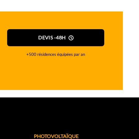
DEVIS -48H
+500 résidences équipées par an
PHOTOVOLTAÏQUE