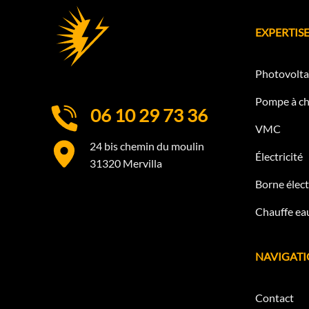
EXPERTISE
Photovolta
Pompe à ch
06 10 29 73 36
VMC
24 bis chemin du moulin
Électricité
31320 Mervilla
Borne élect
Chauffe eau
NAVIGAT
Contact