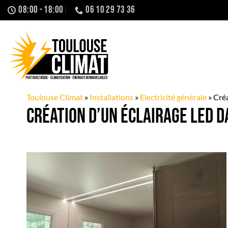
Passer
08:00 - 18:00
06 10 29 73 36
au
contenu
Toulouse Climat
»
Installations
»
Electricité générale
»
Créa
Création d’un éclairage LED da